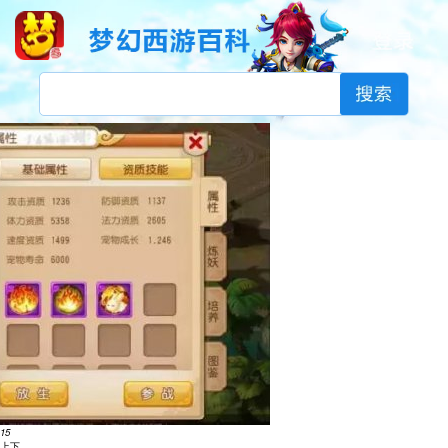
1
5
上
下