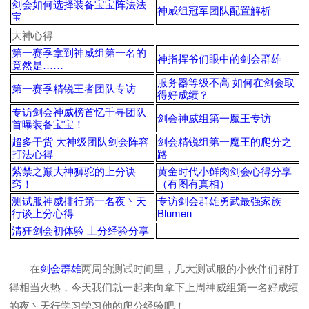
剑会如何选择装备宝宝阵法法
神威组冠军团队配置解析
宝
大神心得
第一赛季拿到神威组第一名的
神指挥爷们眼中的剑会群雄
竟然是……
服务器等级不高 如何在剑会取
第一赛季精锐王者团队专访
得好成绩？
专访剑会神威榜首忆千寻团队
剑会神威组第一魔王专访
首曝装备宝宝！
超多干货 大神级团队剑会阵容
剑会精锐组第一魔王的爬分之
打法心得
路
紫禁之巅大神狮驼的上分诀
黄金时代小鲜肉剑会心得分享
窍！
（有图有真相）
测试服神威排行第一名夜丶天
专访剑会群雄勇武最强家族
行谈上分心得
Blumen
清狂剑会初体验 上分经验分享
在
剑会群雄
两周的测试时间里，几大测试服的小伙伴们都打
得相当火热，今天我们就一起来向拿下上周神威组第一名好成绩
的夜丶天行学习学习他的爬分经验吧！