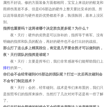
属性不好说。修的方面装备方面都相同，宝宝上来说好的蛟龙和
雨师伤害差不多。但是iOS那边的硬件上整天要比安卓的强。所
以说等级差距与硬件差距优势都差不多，孰强孰弱，基本上没区
别。
指挥也重要吗？这两者哪个决定胜负更多呢？为什么？
夜丶天行：硬件的劣势是可以弥补的，指挥等于将军。没有
明确的指挥和队员的配合，再好的硬件也不会打出好的战役。
那么打了这么多上精英段位，肯定是几乎要全胜才可以做到的，
夜丶天行团队的指挥是谁呢？
夜丶天行：主要是挥爷们，我们非常感谢爷们能帮助我们上
排行
的第一。
你们会不会经常碰到iOS那边的强队呢？打过一次后再次碰到会
不会专门制定战术？
夜丶天行：会的，经常碰到。战术是爷们来布置的，我们只
是按照爷们的指挥来操作。当然打了几次对对手还是有一些了解
了。
你们在打剑会群雄的时候会不会经常改变阵法？改变套路呢？