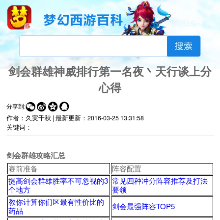
剑会群雄神威排行第一名夜丶天行谈上分
心得




分享到:
作者：久実千秋 |
最新更新：
2016-03-25 13:31:58
关键词：
剑会群雄攻略汇总
赛前准备
阵容配置
提高剑会群雄胜率不可忽视的3
常见四种冲分阵容推荐及打法
个地方
要领
教你计算你们区最有性价比的
剑会最强阵容TOP5
药品