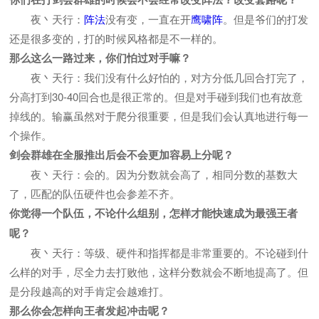
夜丶天行：
阵法
没有变，一直在开
鹰啸阵
。但是爷们的打发
还是很多变的，打的时候风格都是不一样的。
那么这么一路过来，你们怕过对手嘛？
夜丶天行：我们没有什么好怕的，对方分低几回合打完了，
分高打到30-40回合也是很正常的。但是对手碰到我们也有故意
掉线的。输赢虽然对于爬分很重要，但是我们会认真地进行每一
个操作。
剑会群雄在全服推出后会不会更加容易上分呢？
夜丶天行：会的。因为分数就会高了，相同分数的基数大
了，匹配的队伍硬件也会参差不齐。
你觉得一个队伍，不论什么组别，怎样才能快速成为最强王者
呢？
夜丶天行：等级、硬件和指挥都是非常重要的。不论碰到什
么样的对手，尽全力去打败他，这样分数就会不断地提高了。但
是分段越高的对手肯定会越难打。
那么你会怎样向王者发起冲击呢？