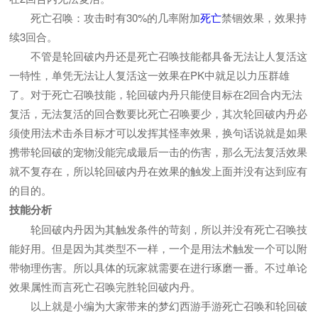
死亡召唤：攻击时有30%的几率附加
死亡
禁锢效果，效果持
续3回合。
不管是轮回破内丹还是死亡召唤技能都具备无法让人复活这
一特性，单凭无法让人复活这一效果在PK中就足以力压群雄
了。对于死亡召唤技能，轮回破内丹只能使目标在2回合内无法
复活，无法复活的回合数要比死亡召唤要少，其次轮回破内丹必
须使用法术击杀目标才可以发挥其怪率效果，换句话说就是如果
携带轮回破的宠物没能完成最后一击的伤害，那么无法复活效果
就不复存在，所以轮回破内丹在效果的触发上面并没有达到应有
的目的。
技能分析
轮回破内丹因为其触发条件的苛刻，所以并没有死亡召唤技
能好用。但是因为其类型不一样，一个是用法术触发一个可以附
带物理伤害。所以具体的玩家就需要在进行琢磨一番。不过单论
效果属性而言死亡召唤完胜轮回破内丹。
以上就是小编为大家带来的梦幻西游手游死亡召唤和轮回破