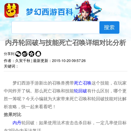
内丹轮回破与技能死亡召唤详细对比分析




分享到:
作者：久実千秋 |
最新更新：
2015-10-20 09:57:26
关键词：
梦幻西游手游新出的召唤兽携带
死亡召唤
这个技能，在玩家
中间炸开了锅。那么死亡召唤和技能
轮回破
有什么区别，哪个更
胜一筹呢？今天小编就为大家带来死亡召唤和轮回破技能对比解
析攻略，快一起来看看吧！
效果对比
内丹
轮回破：如果使用法术攻击击杀目标，一定几率使目标
在2回合内无法复活。