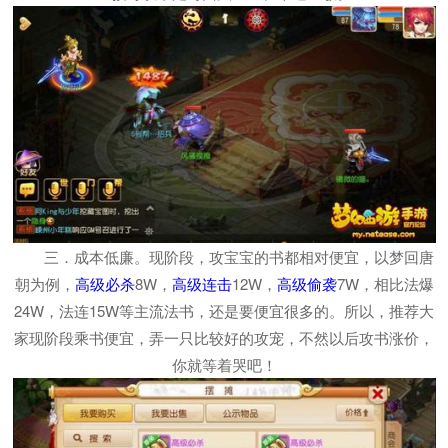
三．成本低廉。现阶段，攻宝宝的书都相对便宜，以梦回唐
朝为例，
高级必杀
8W，
高级连击
12W，
高级偷袭
7W，相比法爆
24W，法连15W等主流法书，还是要便宜很多的。所以，推荐大
家现阶段乘书便宜，弄一只比较好的攻宠，不然以后攻书涨价，
你就等着哭吧！