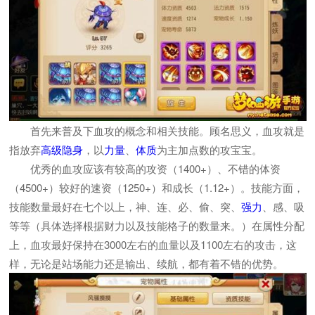
首先来普及下血攻的概念和相关技能。顾名思义，血攻就是
指放弃
高级隐身
，以
力量
、
体质
为主加点数的攻宝宝。
优秀的血攻应该有较高的攻资（1400+）、不错的体资
（4500+）较好的速资（1250+）和成长（1.12+）。技能方面，
技能数量最好在七个以上，神、连、必、偷、突、
强力
、感、吸
等等（具体选择根据财力以及技能格子的数量来。）在属性分配
上，血攻最好保持在3000左右的血量以及1100左右的攻击，这
样，无论是站场能力还是输出、续航，都有着不错的优势。