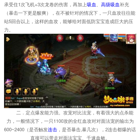
承受住1次飞机+3次龙卷的伤害，再加上
吸血
、
高级吸血
补充
（暴击一下更是酸爽），在不被针对的情况下，一只血攻往往能
站5回合以上，这样的血攻，能够给对面低防宝宝造成巨大的压
力。
二．定点爆发能力强。攻宠对比法宠，有着强大的点杀能
力，一般情况下，一只1100攻的全红血攻对对面法宠的输出为
600~2400（是否触发
连击
，是否暴击,暴几次），2连击都爆的话
直接可以带走对面法宝宝、千速血敏。