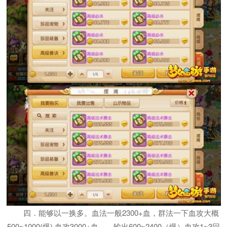
四．能够以一换多。血法一般2300+血，群法一下血攻大概
500~1000(爆).血攻3000+血，，输出600~2400（爆）血攻1~3回