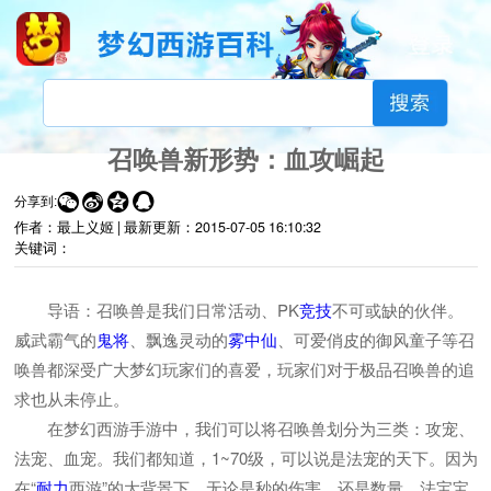
召唤兽新形势：血攻崛起




分享到:
作者：最上义姬 |
最新更新：
2015-07-05 16:10:32
关键词：
导语：召唤兽是我们日常活动、PK
竞技
不可或缺的伙伴。
威武霸气的
鬼将
、飘逸灵动的
雾中仙
、可爱俏皮的御风童子等召
唤兽都深受广大梦幻玩家们的喜爱，玩家们对于极品召唤兽的追
求也从未停止。
在梦幻西游手游中，我们可以将召唤兽划分为三类：攻宠、
法宠、血宠。我们都知道，1~70级，可以说是法宠的天下。因为
在“
耐力
西游”的大背景下，无论是秒的伤害，还是数量，法宝宝