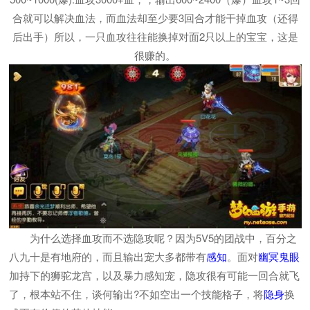
合就可以解决血法，而血法却至少要3回合才能干掉血攻（还得
后出手）所以，一只血攻往往能换掉对面2只以上的宝宝，这是
很赚的。
为什么选择血攻而不选隐攻呢？因为5V5的团战中，百分之
八九十是有地府的，而且输出宠大多都带有
感知
。面对
幽冥鬼眼
加持下的狮驼龙宫，以及暴力感知宠，隐攻很有可能一回合就飞
了，根本站不住，谈何输出?不如空出一个技能格子，将
隐身
换