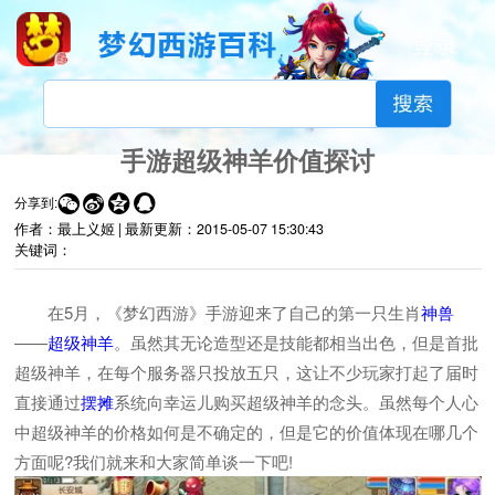
手游超级神羊价值探讨




分享到:
作者：最上义姬 |
最新更新：
2015-05-07 15:30:43
关键词：
在5月，《梦幻西游》手游迎来了自己的第一只生肖
神兽
——
超级神羊
。虽然其无论造型还是技能都相当出色，但是首批
超级神羊，在每个服务器只投放五只，这让不少玩家打起了届时
直接通过
摆摊
系统向幸运儿购买超级神羊的念头。虽然每个人心
中超级神羊的价格如何是不确定的，但是它的价值体现在哪几个
方面呢?我们就来和大家简单谈一下吧!