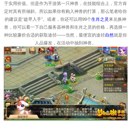
于实用价值。但是作为手游第一只神兽，在技能组合上，官方肯
定对其有所倾斜。所以如果你有购入神兽的打算，那么笔者给你
的建议是“趁早入手”。或者，你还可以用99个
生肖之灵
来兑换神
兽，你可以看一下自己服务器神兽和生肖之灵的价格，再选择一
种比较廉价合适的获取途径——当然，最便宜的途径
自然
就是你
人品爆发，在活动中抽到神兽。