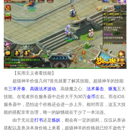
【实用主义者看技能】
超级神羊价值几何?首先就要了解其技能。超级神羊的技能
有
三羊开泰
、
高级法术波动
、高级魔之心、
法术暴击
、
驱鬼
五大
技能。在笔者所在服务器中总价大于为30万
金币
左右。而在iOS
服务器中，恐怕这个价格还会进一步上升。相对而言，这五大技
能的搭配非常合理，唯一的缺憾就在于少了一本法连。
由于无论是
打书
还是
炼妖
，都会有一定的损耗，仅仅从兽诀
搭配以及兽决本身价格上来看，超级神羊的价格就已经不逊色于