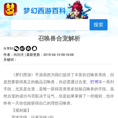
召唤兽合宠解析




分享到:
作者：向问天 |
最新更新：
2015-04-10 09:16:06
关键词：
《梦幻西游》手游虽然为我们提供了丰富的召唤兽系统，但
是想要获得真正的极品召唤兽，你还需通过合宠、
打书
等一系列
手段，尤其是合宠，是唯一获得高资质多技能召唤兽的手段。虽
然合宠的成功与否取决于运气，但是如果掌握了一些规则，也许
终有一天你也能获得自己的理想召唤兽。
【规则篇】
需求等级：玩家等级≥55